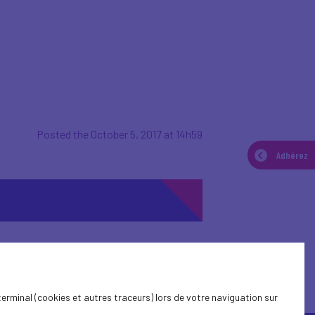
Posted the October 5, 2017 at 14h59
Adhérez
terminal (cookies et autres traceurs) lors de votre naviguation sur