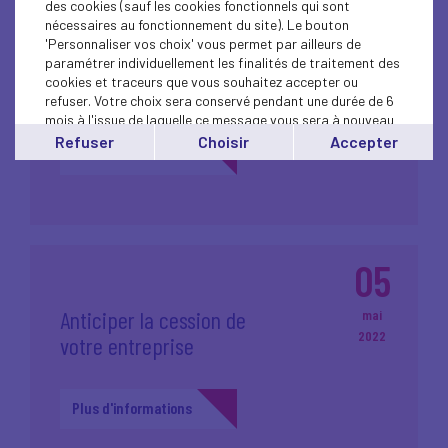
des cookies (sauf les cookies fonctionnels qui sont
14
nécessaires au fonctionnement du site). Le bouton
'Personnaliser vos choix' vous permet par ailleurs de
Atelier VEE : décret
juin
paramétrer individuellement les finalités de traitement des
cookies et traceurs que vous souhaitez accepter ou
2022
tertiaire
refuser. Votre choix sera conservé pendant une durée de 6
mois à l'issue de laquelle ce message vous sera à nouveau
affiché..
Refuser
Choisir
Accepter
Plus d'informations
Vous pouvez modifier votre choix à tout moment en
cliquant sur le lien
'cookies'
en bas de page.
05
Anticiper la cession de
mai
2022
votre entreprise
Plus d'informations