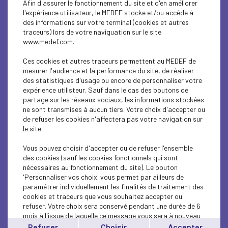
Afin d'assurer le fonctionnement du site et d'en améliorer
ECONOMY
l'expérience utilisateur, le MEDEF stocke et/ou accède à
des informations sur votre terminal (cookies et autres
INTERNATIONAL - EUROPE
traceurs) lors de votre naviguation sur le site
www.medef.com.
ECONOMY
Ces cookies et autres traceurs permettent au MEDEF de
ECONOMY
mesurer l'audience et la performance du site, de réaliser
des statistiques d'usage ou encore de personnaliser votre
expérience utilisteur. Sauf dans le cas des boutons de
ECONOMY
partage sur les réseaux sociaux, les informations stockées
ne sont transmises à aucun tiers. Votre choix d'accepter ou
ECONOMY
de refuser les cookies n'affectera pas votre navigation sur
le site.
ECONOMY
Vous pouvez choisir d'accepter ou de refuser l'ensemble
ECONOMY
des cookies (sauf les cookies fonctionnels qui sont
nécessaires au fonctionnement du site). Le bouton
'Personnaliser vos choix' vous permet par ailleurs de
ECONOMY
paramétrer individuellement les finalités de traitement des
cookies et traceurs que vous souhaitez accepter ou
ECONOMY
refuser. Votre choix sera conservé pendant une durée de 6
mois à l'issue de laquelle ce message vous sera à nouveau
ECONOMY
affiché..
Refuser
Choisir
Accepter